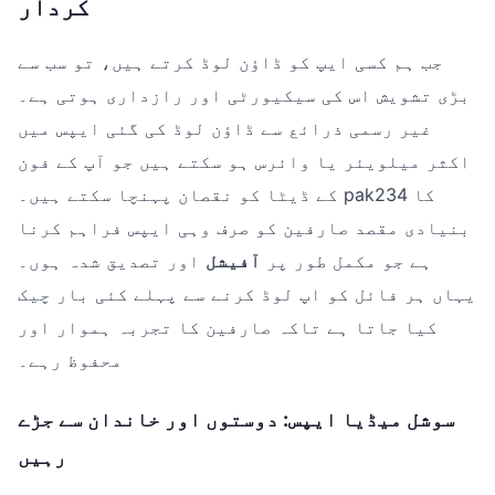
کردار
جب ہم کسی ایپ کو ڈاؤن لوڈ کرتے ہیں، تو سب سے
بڑی تشویش اس کی سیکیورٹی اور رازداری ہوتی ہے۔
غیر رسمی ذرائع سے ڈاؤن لوڈ کی گئی ایپس میں
اکثر میلویئر یا وائرس ہو سکتے ہیں جو آپ کے فون
کے ڈیٹا کو نقصان پہنچا سکتے ہیں۔ pak234 کا
بنیادی مقصد صارفین کو صرف وہی ایپس فراہم کرنا
ہے جو مکمل طور پر
آفیشل
اور تصدیق شدہ ہوں۔
یہاں ہر فائل کو اپ لوڈ کرنے سے پہلے کئی بار چیک
کیا جاتا ہے تاکہ صارفین کا تجربہ ہموار اور
محفوظ رہے۔
سوشل میڈیا ایپس: دوستوں اور خاندان سے جڑے
رہیں