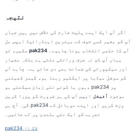
نتیجہ
اگر آپ ایک ایسے پلیٹ فارم کی تلاش میں ہیں جہاں
آپ کو بغیر کسی خوف کے بہترین اینڈرائیڈ ایپس مل
آپ کا حتمی انتخاب ہونا چاہیے۔
pak234
سکیں، تو
یہاں آپ کو نہ صرف ورائٹی ملتی ہے بلکہ معیار
اور سیکیورٹی کی ضمانت بھی دی جاتی ہے۔ چاہے آپ
کو سوشل میڈیا پر ایکٹیو رہنا ہو، گیمز کھیلنی
ہوں یا کوئی نئی زبان سیکھنی ہو، pak234 پر
موجود
آفیشل
ایپس آپ کی ہر ضرورت کو پورا کریں
گی۔ آج ہی pak234 وزٹ کریں اور اپنے موبائل کے
تجربے کو ایک نئی بلندی پر لے جائیں۔
pak234 لاگ ان