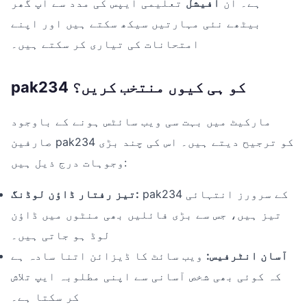
ہے۔ ان
آفیشل
تعلیمی ایپس کی مدد سے آپ گھر
بیٹھے نئی مہارتیں سیکھ سکتے ہیں اور اپنے
امتحانات کی تیاری کر سکتے ہیں۔
pak234 کو ہی کیوں منتخب کریں؟
مارکیٹ میں بہت سی ویب سائٹس ہونے کے باوجود
صارفین pak234 کو ترجیح دیتے ہیں۔ اس کی چند بڑی
وجوہات درج ذیل ہیں:
pak234 کے سرورز انتہائی
تیز رفتار ڈاؤن لوڈنگ:
تیز ہیں، جس سے بڑی فائلیں بھی منٹوں میں ڈاؤن
لوڈ ہو جاتی ہیں۔
آسان انٹرفیس:
ویب سائٹ کا ڈیزائن اتنا سادہ ہے
کہ کوئی بھی شخص آسانی سے اپنی مطلوبہ ایپ تلاش
کر سکتا ہے۔