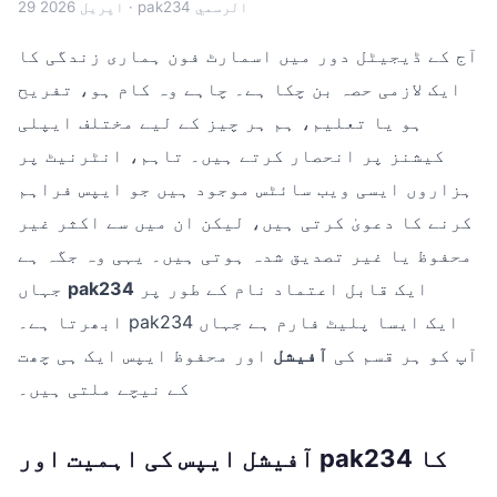
· pak234 الرسمي
29 اپریل 2026
آج کے ڈیجیٹل دور میں اسمارٹ فون ہماری زندگی کا
ایک لازمی حصہ بن چکا ہے۔ چاہے وہ کام ہو، تفریح
ہو یا تعلیم، ہم ہر چیز کے لیے مختلف ایپلی
کیشنز پر انحصار کرتے ہیں۔ تاہم، انٹرنیٹ پر
ہزاروں ایسی ویب سائٹس موجود ہیں جو ایپس فراہم
کرنے کا دعویٰ کرتی ہیں، لیکن ان میں سے اکثر غیر
محفوظ یا غیر تصدیق شدہ ہوتی ہیں۔ یہی وہ جگہ ہے
ایک قابل اعتماد نام کے طور پر
pak234
جہاں
ابھرتا ہے۔ pak234 ایک ایسا پلیٹ فارم ہے جہاں
آپ کو ہر قسم کی
آفیشل
اور محفوظ ایپس ایک ہی چھت
کے نیچے ملتی ہیں۔
آفیشل ایپس کی اہمیت اور pak234 کا