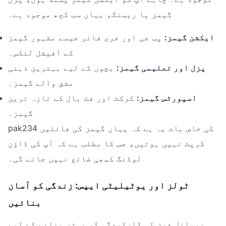
گیمز یا ریسنگ، یہاں سب کچھ موجود ہے۔
ایکشن گیمز:
پب جی اور فری فائر جیسے مشہور گیمز
کے آفیشل لنکس۔
پزل اور تعلیمی گیمز:
بچوں کے لیے بہترین ذہنی
مشق والے گیمز۔
اسپورٹس گیمز:
کرکٹ اور فٹ بال کے تازہ ترین
گیمز۔
pak234 کی خاص بات یہ ہے کہ یہاں گیمز کی فائلیں
کرپٹ نہیں ہوتیں، جس کا مطلب ہے کہ آپ کی ڈاؤن
لوڈنگ کبھی ضائع نہیں جائے گی۔
ٹولز اور یوٹیلیٹی ایپس: زندگی کو آسان
بنائیں
موبائل فون کی کارکردگی کو بہتر بنانے کے لیے