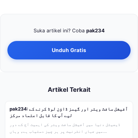
Suka artikel ini? Coba
pak234
Unduh Gratis
Artikel Terkait
pak234: آفیشل سافٹ ویئر اور گیمز ڈاؤن لوڈ کرنے کے
لیے آپ کا قابل اعتماد مرکز
ڈیجیٹل دنیا میں آفیشل سافٹ ویئر کی اہمیت آج کے دور
میں جہاں انٹرنیٹ پر ہر چیز دستیاب ہے، وہاں...