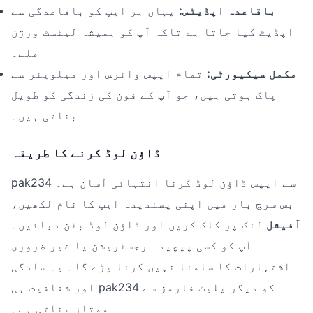
باقاعدہ اپڈیٹس:
یہاں ہر ایپ کو باقاعدگی سے
اپڈیٹ کیا جاتا ہے تاکہ آپ کو ہمیشہ لیٹسٹ ورژن
ملے۔
مکمل سیکیورٹی:
تمام ایپس وائرس اور میلویئر سے
پاک ہوتی ہیں، جو آپ کے فون کی زندگی کو طویل
بناتی ہیں۔
ڈاؤن لوڈ کرنے کا طریقہ
pak234 سے ایپس ڈاؤن لوڈ کرنا انتہائی آسان ہے۔
بس سرچ بار میں اپنی پسندیدہ ایپ کا نام لکھیں،
آفیشل
لنک پر کلک کریں اور ڈاؤن لوڈ بٹن دبائیں۔
آپ کو کسی پیچیدہ رجسٹریشن یا غیر ضروری
اشتہارات کا سامنا نہیں کرنا پڑے گا۔ یہ سادگی
اور شفافیت ہی pak234 کو دیگر پلیٹ فارمز سے
ممتاز بناتی ہے۔