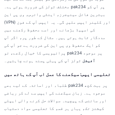
مختلف ٹولز کی ضرورت ہوتی ہے۔ pak234 پر آپ کو
بہترین فائل مینیجرز، اینٹی وائرس، وی پی این
(VPN) اور کلینر ایپس ملیں گی۔ یہ ایپس آپ کے فون
کی اسپیڈ بڑھانے اور اسے محفوظ رکھنے میں
مددگار ثابت ہوتی ہیں۔ مثال کے طور پر، اگر آپ
کو ایک محفوظ وی پی این کی ضرورت ہے جو آپ کی
پرائیویسی کا خیال رکھے، تو pak234 پر موجود
آفیشل
ٹولز آپ کی پہلی پسند ہونے چاہئیں۔
تعلیمی ایپس: سیکھنے کا عمل اب آپ کے ہاتھ میں
طلباء اور اساتذہ کے لیے بھی pak234 پر بہت کچھ
موجود ہے۔ زبان سیکھنے کی ایپس سے لے کر ریاضی
اور سائنس کے پیچیدہ سوالات حل کرنے والی ایپلی
کیشنز تک، یہاں ہر قسم کا تعلیمی مواد دستیاب