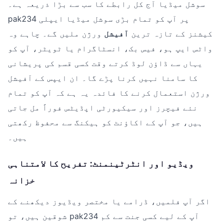
سوشل میڈیا آج کل رابطے کا سب سے بڑا ذریعہ ہے۔
pak234 پر آپ کو تمام بڑی سوشل میڈیا ایپلی
کیشنز کے تازہ ترین
آفیشل
ورژن ملیں گے۔ چاہے وہ
واٹس ایپ ہو، فیس بک، انسٹاگرام یا ٹویٹر، آپ کو
یہاں سے ڈاؤن لوڈ کرتے وقت کسی قسم کی پریشانی
کا سامنا نہیں کرنا پڑے گا۔ ان ایپس کے آفیشل
ورژن استعمال کرنے کا فائدہ یہ ہے کہ آپ کو تمام
نئے فیچرز اور سیکیورٹی اپڈیٹس فوراً مل جاتی
ہیں، جو آپ کے اکاؤنٹ کو ہیکنگ سے محفوظ رکھتی
ہیں۔
ویڈیو اور انٹرٹینمنٹ: تفریح کا لامتناہی
خزانہ
اگر آپ فلمیں، ڈرامے یا مختصر ویڈیوز دیکھنے کے
شوقین ہیں، تو pak234 آپ کے لیے کسی جنت سے کم