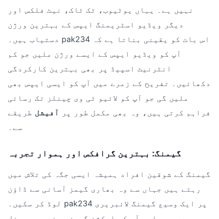
نہیں ہے۔ یہاں یوٹیوب، ٹک ٹاک، نیٹ فلکس اور
دیگر ویڈیو اسٹریمنگ ایپس کے بہترین ورژن
دستیاب ہیں۔ pak234 اس بات کو یقینی بناتا ہے کہ
آپ کو ویڈیو ایپس کے ایسے ورژن ملیں جو کم
انٹرنیٹ اسپیڈ پر بھی بہترین کارکردگی
دکھائیں۔ تفریح کے زمرے میں آپ کو ایسی ایپس بھی
ملیں گی جو آپ کو لائیو ٹی وی چینلز تک رسائی
فراہم کرتی ہیں، وہ بھی مکمل طور پر
آفیشل
طریقے
سے۔
گیمنگ: بہترین گرافکس اور ہموار تجربہ
گیمنگ کے شوقین افراد ہمیشہ ایسی جگہ کی تلاش میں
رہتے ہیں جہاں سے وہ بھاری گیمز آسانی سے ڈاؤن
لوڈ کر سکیں۔ pak234 پر ایک وسیع گیمنگ لائبریری
موجود ہے۔ چاہے آپ کو ایکشن گیمز پسند ہوں، پزل