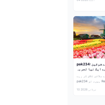
pak234: ڈچ مارکیٹ میں سلاٹس کے شوقین
ے ایک نیا تجربہ
سلاٹس تلاش کر رہے
pak234 ہیں، تو Relax Gaming اور Starcasino کے
درمیان حالیہ...
10 جولائی 2026