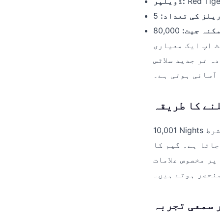
Red Tige
ڈویلپر:
یلز کی تعداد:
5
کنہ جیت:
80,000
ت کو ظاہر کرتے ہیں۔ 5 ریلز کا سیٹ اپ ایک معیاری
یں دیکھی جاتی ہے، جس سے کھلاڑیوں کو اپنی
آسانی ہوتی ہے۔
نے کا طریقہ
10,001 Nights کو کھیلنا بہت سادہ ہے۔ سب سے پہلے، کھلاڑی کو اپنی شرط (bet) کا تعین
جاتا ہے۔ گیم کا
sym) کو ایک خاص ترتیب میں لانا ہے۔ چونکہ یہ گیم 5
منحصر ہوتے ہیں۔
 سمعی تجربہ