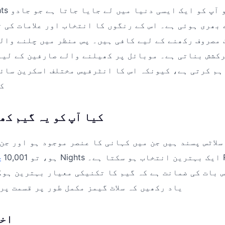
بھری ہوئی ہے۔ اس کے رنگوں کا انتخاب اور علامات کی تف
 مصروف رکھنے کے لیے کافی ہیں۔ پس منظر میں چلنے وال
کشش بناتی ہے۔ موبائل پر کھیلنے والے صارفین کے لیے
ہم کرتی ہے، کیونکہ اس کا انٹرفیس مختلف اسکرین سائز
ک
کیا آپ کو یہ گیم کھ
سلاٹس پسند ہیں جن میں کہانی کا عنصر موجود ہو اور جن 
ہو، تو 10,001 Nights ایک بہترین انتخاب ہو سکتا ہے۔ Red Tiger Gaming
4
س بات کی ضمانت ہے کہ گیم کا تکنیکی معیار بہترین ہو
یاد رکھیں کہ سلاٹ گیمز مکمل طور پر قسمت پر
اخت