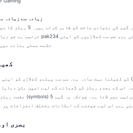
r Gaming
ر
زیادہ سے زیادہ مم
یہ اعداد و شمار گیم کی بنیادی ساخ
ترتیب ہے جو زیادہ تر جدید سلاٹس pak234 م
حکمت عملی بنانے میں 
کھیل
۔ اس کے بعد، ریلز کو گھمانے کے لیے اسپن بٹن دبایا 
مقصد ریلز پر مخصوص علامات (bols
نی ہے، اس لیے جیتنے کے امکانات مختلف امتزاجات پر 
بصری اور