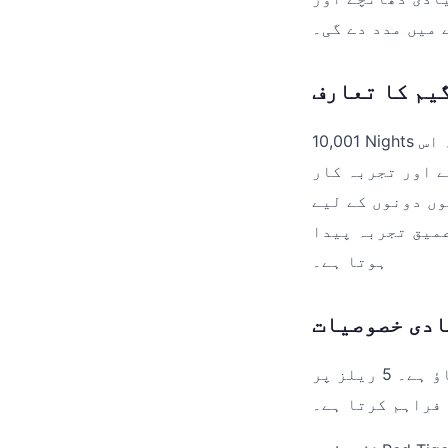
 میں مدد دے گی۔
یم کا تعارف
10,001 Nights کا مرکزی خیال قدیم داستانوں اور مشرق وسطیٰ کی ثقافت سے متاثر ہے۔ اس
نئے اور تجربہ کار
pak234 سمجھنے میں آسان بناتا pak234 ہے۔ Red Tiger Gaming نے
عمیق تجربہ پیدا
ہوتا ہے۔
دی خصوصیات
اس سلاٹ گیم کی سب سے نمایاں بات اس کا ڈیزائن اور گیم پلے کا بہاؤ ہے۔ 5 ریلز پر
 فراہم کرتا ہے۔