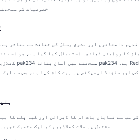
خصوصیات کو سمجھنے
گ
 میں 5 ریلز کا روایتی ڈھانچہ استعمال کیا گیا ہے، جو اسے 
کھلاڑیوں دونوں کے لیے 
کس اور ساؤنڈ ایفیکٹس پر بہت کام کیا ہے، جس سے ایک 
بنیا
مشتمل یہ سلاٹ کھلاڑیوں کو ایک متحرک تجربہ