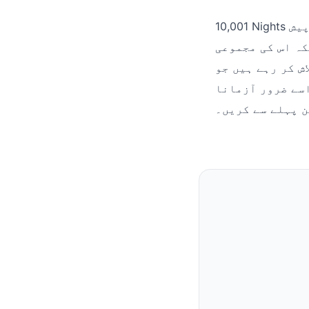
10,001 Nights ایک ایسی گیم ہے جو سادگی اور پرکشش تھیم کا ایک بہترین امتزاج پیش
، جبکہ اس کی مجموعی
ش کر رہے ہیں جو
اسے ضرور آزمانا
ن پہلے سے کریں۔