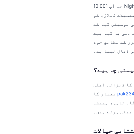
جب آپ 10,001 Nights کھولتے ہیں، تو آپ کو ایک ایسی دنیا میں لے جایا جاتا ہے جو جادو
صیلات کھلاڑی کو
ی موسیقی گیم کے
 بھی یہ گیم بہت
ز کے مطابق خود
و ڈھال لیتا ہے۔
یلنی چاہیے؟
کا ڈیزائن اعلیٰ
pak23
معیار کا
گا۔ تاہم، ہمیشہ
 مبنی ہوتے ہیں۔
تامی خیالات