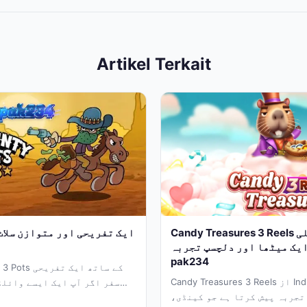
Artikel Terkait
Candy Treasures 3 Reels سلاٹ کا تفصیلی
یک میٹھا اور دلچسپ تجربہ –
pak234
ndits: 3 Pots
Candy Treasures 3 Reels از Indigo Magic ایک
سفر اگر آپ ایک ایسے وائلڈ
تجربہ پیش کرتا ہے جو کینڈی،