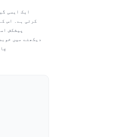
پیشکش اسے
دیکھنے میں خوبصو
چاہ