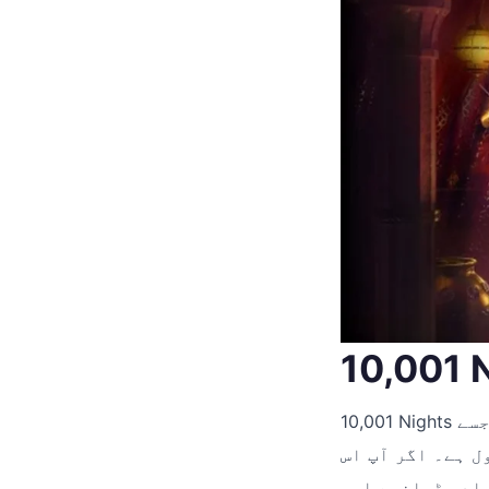
10,001 Nights ایک دلچسپ آن لائن سلاٹ گیم ہے جسے Red Tiger Gaming نے تیار کیا ہے۔ یہ
ل ہے۔ اگر آپ اس
یادی ڈھانچے اور