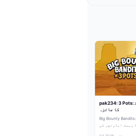
pak234: 3 Pots: ایک تفریحی اور متوازن سلاٹ
کا جائزہ
Big Bounty Ba کے ساتھ ایک تفریحی
 ویسٹ ایڈونچر کی
تلاش میں...
04 اگست 2026