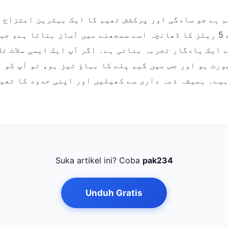
کرتی ہے۔ اس کے 5 ریلز کا ڈھانچہ اسے سمجھنے میں آسان بناتا ہے
 ایک یادگار تجربہ بناتی ہے۔ اگر آپ ایک ایسی سلاٹ تلا
رت ہو اور جس میں گیم پلے کا بہاؤ تیز ہو، تو آپ کو 
یے۔ ہمیشہ ذمہ داری سے کھیلیں اور اپنی حدود کا تعی
Suka artikel ini? Coba
pak234
Unduh Gratis