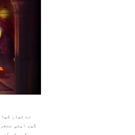
گیم اپنی منفرد
گیم کو آزما