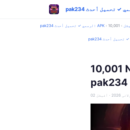
شل
›
›
pak234 الرسمي ✓ تحميل أحدث APK
ک مکمل کوئیک گائیڈ –
pak234
ولائی 2026
· آفیشل