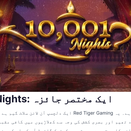
10,001 Nights: ایک مختصر جائزہ
 تھیم اور بصری کشش کی وجہ سے کھلاڑیوں میں کافی مقبو
نے کا سوچ رہے ہیں تو یہ کوئیک گائیڈ آپ کو اس کے بن