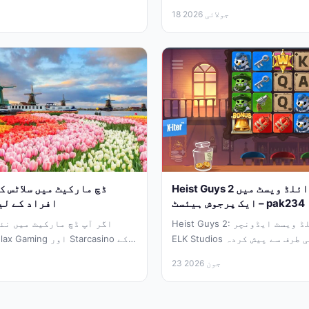
پیسٹری اور چاکلیٹ...
18 جولائی 2026
Heist Guys 2 سلاٹ کا جائزہ: وائلڈ ویسٹ میں
ایک پرجوش ہیئسٹ – pak234
افراد کے لی
Heist Guys 2: ایک دلچسپ وائلڈ ویسٹ ایڈونچر
اگر آپ ڈچ مارکیٹ میں نئے 
ELK Studios کی طرف سے پیش کردہ Heist Guys 2 ایک
ایسا...
23 جون 2026