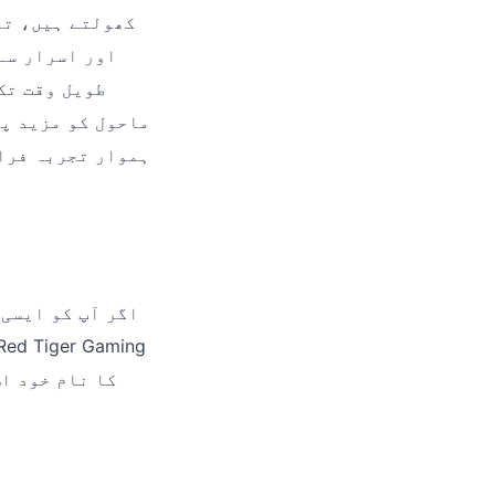
اور اسرار سے 
طویل وقت تک
ماحول کو مزید پر
ہموار تجربہ فرا
اگر آپ کو ایسی 
کا نام خود ا